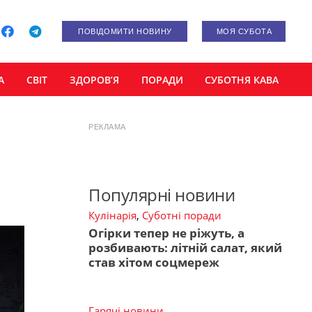
ПОВІДОМИТИ НОВИНУ
МОЯ СУБОТА
А
СВІТ
ЗДОРОВ’Я
ПОРАДИ
СУБОТНЯ КАВА
РЕКЛАМА
Популярні новини
Кулінарія
,
Суботні поради
Огірки тепер не ріжуть, а
розбивають: літній салат, який
став хітом соцмереж
Гарячі новини