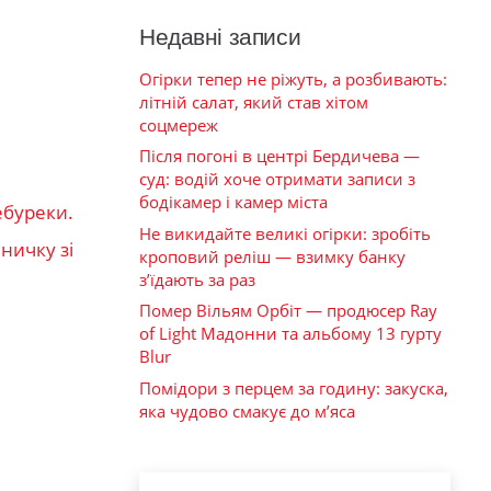
Недавні записи
Огірки тепер не ріжуть, а розбивають:
літній салат, який став хітом
соцмереж
Після погоні в центрі Бердичева —
суд: водій хоче отримати записи з
бодікамер і камер міста
ебуреки.
Не викидайте великі огірки: зробіть
ничку зі
кроповий реліш — взимку банку
з’їдають за раз
Помер Вільям Орбіт — продюсер Ray
of Light Мадонни та альбому 13 гурту
Blur
Помідори з перцем за годину: закуска,
яка чудово смакує до м’яса