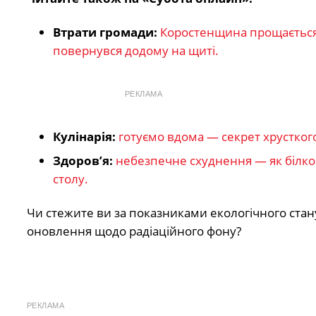
Втрати громади:
Коростенщина прощається
повернувся додому на щиті.
РЕКЛАМА
Кулінарія:
готуємо вдома — секрет хрусткого 
Здоров’я:
небезпечне схуднення — як білкові
столу.
Чи стежите ви за показниками екологічного стану
оновлення щодо радіаційного фону?
РЕКЛАМА