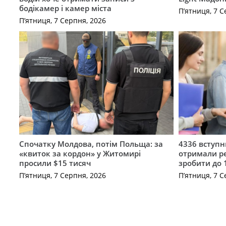
бодікамер і камер міста
П’ятниця, 7 С
П’ятниця, 7 Серпня, 2026
Спочатку Молдова, потім Польща: за
4336 вступ
«квиток за кордон» у Житомирі
отримали ре
просили $15 тисяч
зробити до 
П’ятниця, 7 Серпня, 2026
П’ятниця, 7 С