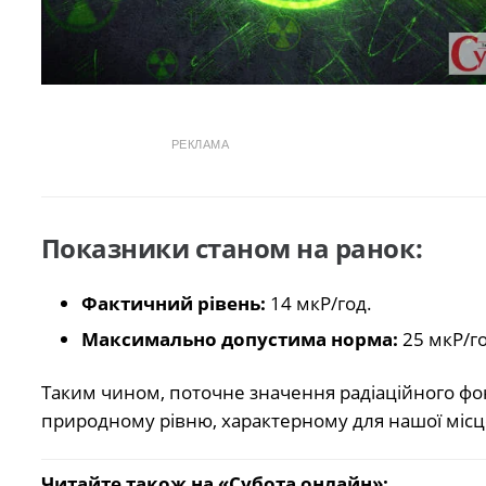
РЕКЛАМА
Показники станом на ранок:
Фактичний рівень:
14 мкР/год.
Максимально допустима норма:
25 мкР/го
Таким чином, поточне значення радіаційного фон
природному рівню, характерному для нашої місце
Читайте також на «Субота онлайн»: