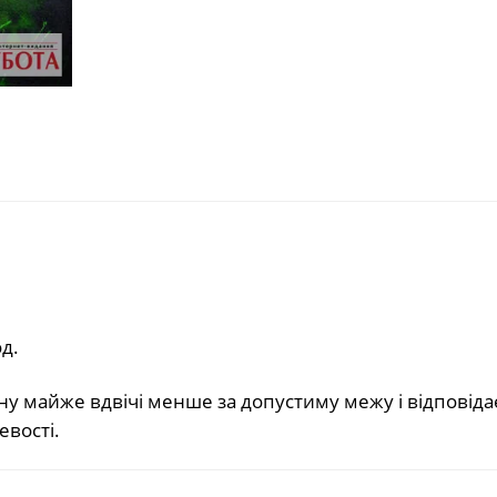
д.
у майже вдвічі менше за допустиму межу і відповіда
вості.