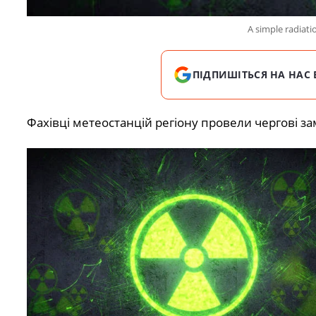
A simple radiati
ПІДПИШІТЬСЯ НА НАС 
Фахівці метеостанцій регіону провели чергові зам