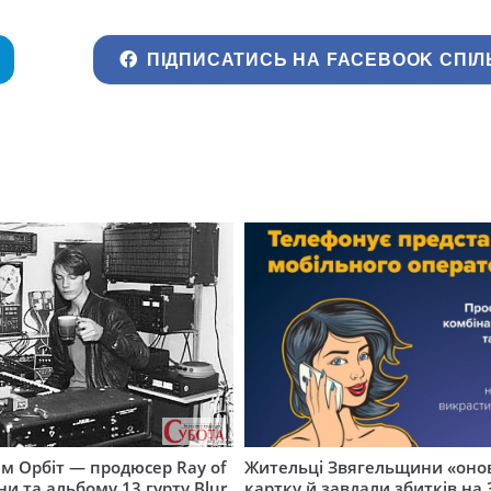
ПІДПИСАТИСЬ НА FACEBOOK СПІЛ
м Орбіт — продюсер Ray of
Жительці Звягельщини «оно
ни та альбому 13 гурту Blur
картку й завдали збитків на 