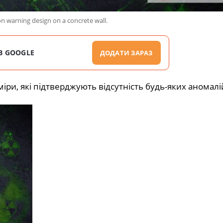
on warning design on a concrete wall.
В GOOGLE
ДОДАТИ ЗАРАЗ
іри, які підтверджують відсутність будь-яких аномалі