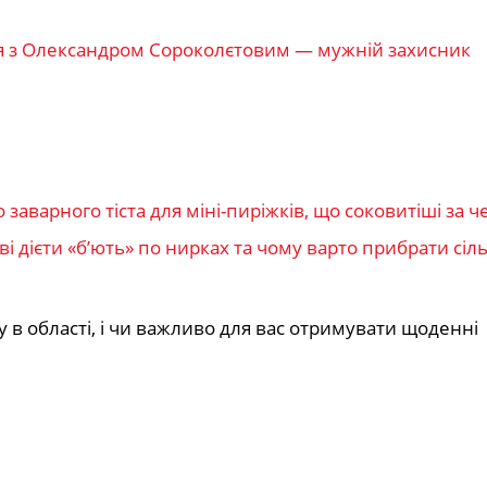
 з Олександром Сороколєтовим — мужній захисник
заварного тіста для міні-пиріжків, що соковитіші за ч
 дієти «б’ють» по нирках та чому варто прибрати сіль
 в області, і чи важливо для вас отримувати щоденні