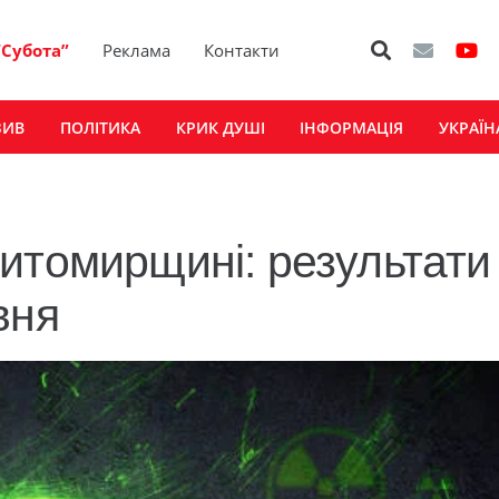
“Субота”
Реклама
Контакти
ЗИВ
ПОЛІТИКА
КРИК ДУШІ
ІНФОРМАЦІЯ
УКРАЇН
итомирщині: результати
вня