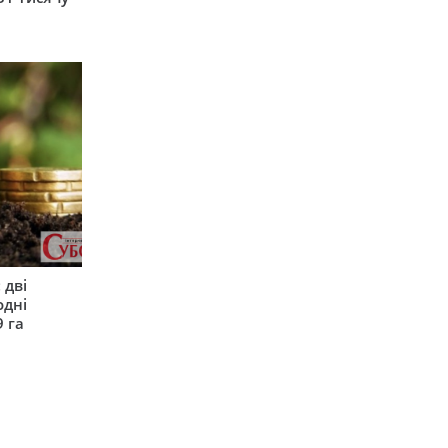
 дві
одні
9 га