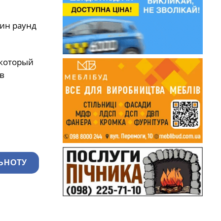
дин раунд
 который
в
ЬНОТУ