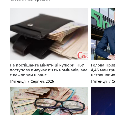
Не поспішайте міняти ці купюри: НБУ
Голова Прив
поступово вилучає п’ять номіналів, але
4,46 млн грн
є важливий нюанс
негрошових
П’ятниця, 7 Серпня, 2026
П’ятниця, 7 С