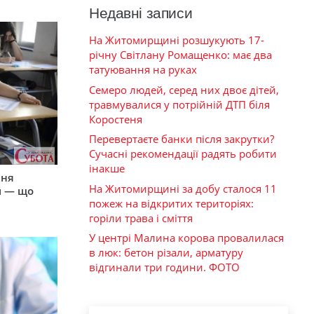
Недавні записи
На Житомирщині розшукують 17-
річну Світлану Ромащенко: має два
татуювання на руках
Семеро людей, серед них двоє дітей,
травмувалися у потрійній ДТП біля
Коростеня
Перевертаєте банки після закрутки?
Сучасні рекомендації радять робити
інакше
пня
На Житомирщині за добу сталося 11
и — що
пожеж на відкритих територіях:
горіли трава і сміття
У центрі Малина корова провалилася
в люк: бетон різали, арматуру
відгинали три години. ФОТО