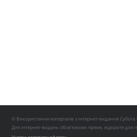
© Використання матеріалів з інтернет-видання Субота 
Для інтернет-видань обов’язкове пряме, відкрите для 
Умови договору оферти