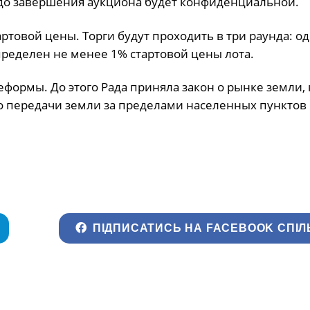
 до завершения аукциона будет конфиденциальной.
ртовой цены. Торги будут проходить в три раунда: о
ределен не менее 1% стартовой цены лота.
еформы. До этого Рада приняла закон о рынке земли,
 о передачи земли за пределами населенных пунктов 
ПІДПИСАТИСЬ НА FACEBOOK СПІЛ