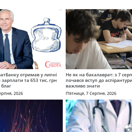
атБанку отримав у липні
Не як на бакалаврат: з 7 сер
 зарплати та 653 тис. грн
почався вступ до аспірантур
 благ
важливо знати
ерпня, 2026
П’ятниця, 7 Серпня, 2026