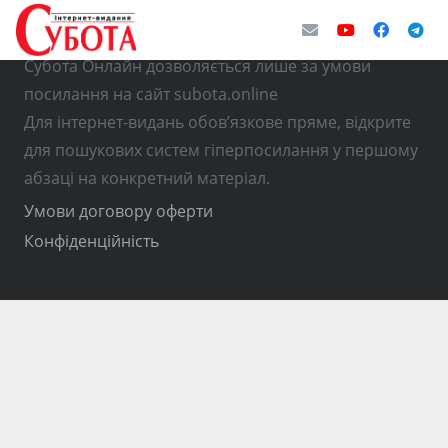
© Використання матеріалів з інтернет-видання
Субота Онлайн дозволяється лише за умови
посилання на сайт subota.online
Для інтернет-видань обов’язкове пряме, відкрите
для пошукових систем гіперпосилання у першому
абзаці на конкретний матеріал.
Умови договору оферти
Конфіденційність