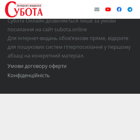
© Використання матеріалів з інтернет-видання
Субота Онлайн дозволяється лише за умови
посилання на сайт subota.online
Для інтернет-видань обов’язкове пряме, відкрите
для пошукових систем гіперпосилання у першому
абзаці на конкретний матеріал.
Умови договору оферти
Конфіденційність