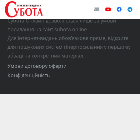
© Використання матеріалів з інтернет-видання
Субота Онлайн дозволяється лише за умови
посилання на сайт subota.online
Для інтернет-видань обов’язкове пряме, відкрите
для пошукових систем гіперпосилання у першому
абзаці на конкретний матеріал.
Умови договору оферти
Конфіденційність