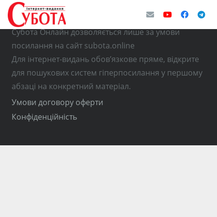
© Використання матеріалів з інтернет-видання
Субота Онлайн дозволяється лише за умови
посилання на сайт subota.online
Для інтернет-видань обов’язкове пряме, відкрите
для пошукових систем гіперпосилання у першому
абзаці на конкретний матеріал.
Умови договору оферти
Конфіденційність