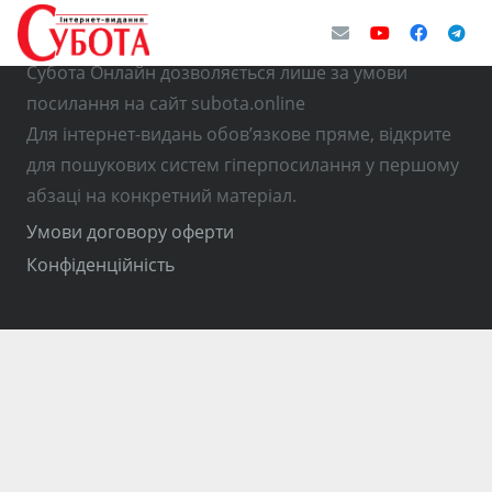
© Використання матеріалів з інтернет-видання
Субота Онлайн дозволяється лише за умови
посилання на сайт subota.online
Для інтернет-видань обов’язкове пряме, відкрите
для пошукових систем гіперпосилання у першому
абзаці на конкретний матеріал.
Умови договору оферти
Конфіденційність