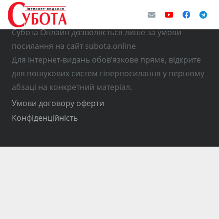
© Використання матеріалів з інтернет-видання
Субота Онлайн дозволяється лише за умови
посилання на сайт subota.online
Для інтернет-видань обов’язкове пряме, відкрите
для пошукових систем гіперпосилання у першому
абзаці на конкретний матеріал.
Умови договору оферти
Конфіденційність