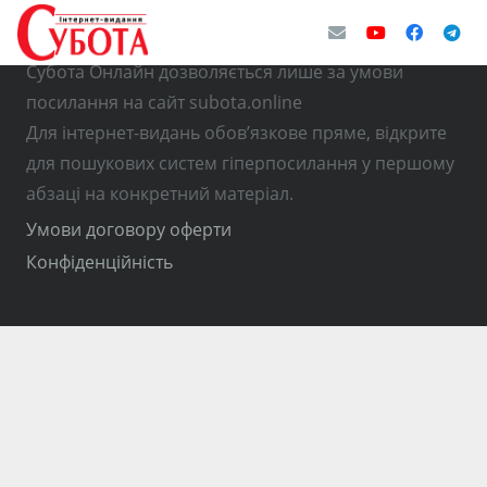
© Використання матеріалів з інтернет-видання
Субота Онлайн дозволяється лише за умови
посилання на сайт subota.online
Для інтернет-видань обов’язкове пряме, відкрите
для пошукових систем гіперпосилання у першому
абзаці на конкретний матеріал.
Умови договору оферти
Конфіденційність