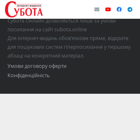
© Використання матеріалів з інтернет-видання
Субота Онлайн дозволяється лише за умови
посилання на сайт subota.online
Для інтернет-видань обов’язкове пряме, відкрите
для пошукових систем гіперпосилання у першому
абзаці на конкретний матеріал.
Умови договору оферти
Конфіденційність