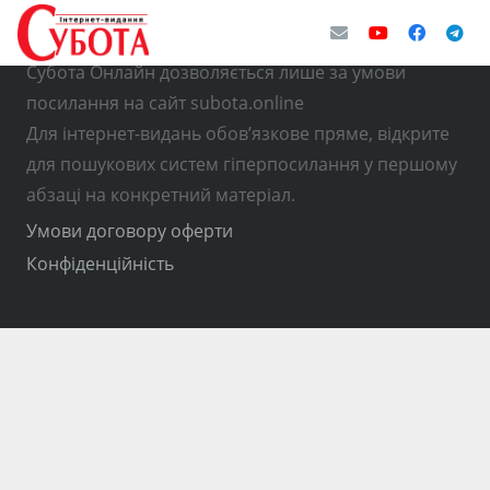
© Використання матеріалів з інтернет-видання
Субота Онлайн дозволяється лише за умови
посилання на сайт subota.online
Для інтернет-видань обов’язкове пряме, відкрите
для пошукових систем гіперпосилання у першому
абзаці на конкретний матеріал.
Умови договору оферти
Конфіденційність