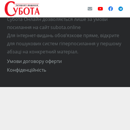
© Використання матеріалів з інтернет-видання
Субота Онлайн дозволяється лише за умови
посилання на сайт subota.online
Для інтернет-видань обов’язкове пряме, відкрите
для пошукових систем гіперпосилання у першому
абзаці на конкретний матеріал.
Умови договору оферти
Конфіденційність