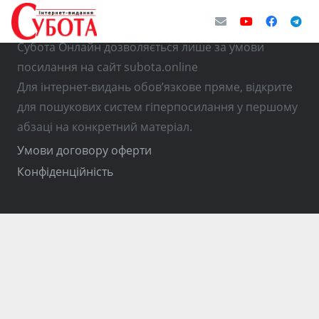
© Використання матеріалів з інтернет-видання
Субота Онлайн дозволяється лише за умови
посилання на сайт subota.online
Для інтернет-видань обов’язкове пряме, відкрите
для пошукових систем гіперпосилання у першому
абзаці на конкретний матеріал.
Умови договору оферти
Конфіденційність