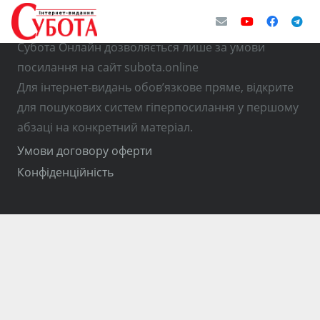
© Використання матеріалів з інтернет-видання
Субота Онлайн дозволяється лише за умови
посилання на сайт subota.online
Для інтернет-видань обов’язкове пряме, відкрите
для пошукових систем гіперпосилання у першому
абзаці на конкретний матеріал.
Умови договору оферти
Конфіденційність