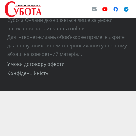
© Використання матеріалів з інтернет-видання
Субота Онлайн дозволяється лише за умови
посилання на сайт subota.online
Для інтернет-видань обов’язкове пряме, відкрите
для пошукових систем гіперпосилання у першому
абзаці на конкретний матеріал.
Умови договору оферти
Конфіденційність