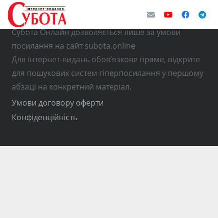
© Використання матеріалів з інтернет-видання
Субота Онлайн дозволяється лише за умови
посилання на сайт subota.online
Для інтернет-видань обов’язкове пряме, відкрите
для пошукових систем гіперпосилання у першому
абзаці на конкретний матеріал.
Умови договору оферти
Конфіденційність