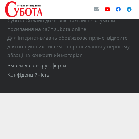
© Використання матеріалів з інтернет-видання
Субота Онлайн дозволяється лише за умови
посилання на сайт subota.online
Для інтернет-видань обов’язкове пряме, відкрите
для пошукових систем гіперпосилання у першому
абзаці на конкретний матеріал.
Умови договору оферти
Конфіденційність