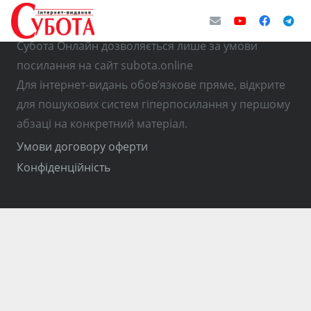
© Використання матеріалів з інтернет-видання
Субота Онлайн дозволяється лише за умови
посилання на сайт subota.online
Для інтернет-видань обов’язкове пряме, відкрите
для пошукових систем гіперпосилання у першому
абзаці на конкретний матеріал.
Умови договору оферти
Конфіденційність