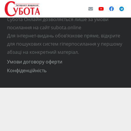
© Використання матеріалів з інтернет-видання
Субота Онлайн дозволяється лише за умови
посилання на сайт subota.online
Для інтернет-видань обов’язкове пряме, відкрите
для пошукових систем гіперпосилання у першому
абзаці на конкретний матеріал.
Умови договору оферти
Конфіденційність