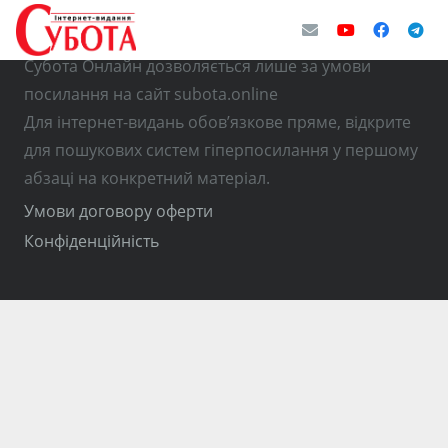
© Використання матеріалів з інтернет-видання
Субота Онлайн дозволяється лише за умови
посилання на сайт subota.online
Для інтернет-видань обов’язкове пряме, відкрите
для пошукових систем гіперпосилання у першому
абзаці на конкретний матеріал.
Умови договору оферти
Конфіденційність