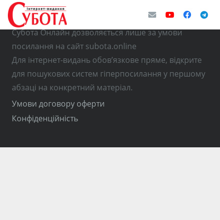
© Використання матеріалів з інтернет-видання
Субота Онлайн дозволяється лише за умови
посилання на сайт subota.online
Для інтернет-видань обов’язкове пряме, відкрите
для пошукових систем гіперпосилання у першому
абзаці на конкретний матеріал.
Умови договору оферти
Конфіденційність