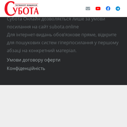
© Використання матеріалів з інтернет-видання
Субота Онлайн дозволяється лише за умови
посилання на сайт subota.online
Для інтернет-видань обов’язкове пряме, відкрите
для пошукових систем гіперпосилання у першому
абзаці на конкретний матеріал.
Умови договору оферти
Конфіденційність