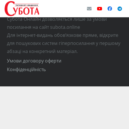
© Використання матеріалів з інтернет-видання
Субота Онлайн дозволяється лише за умови
посилання на сайт subota.online
Для інтернет-видань обов’язкове пряме, відкрите
для пошукових систем гіперпосилання у першому
абзаці на конкретний матеріал.
Умови договору оферти
Конфіденційність