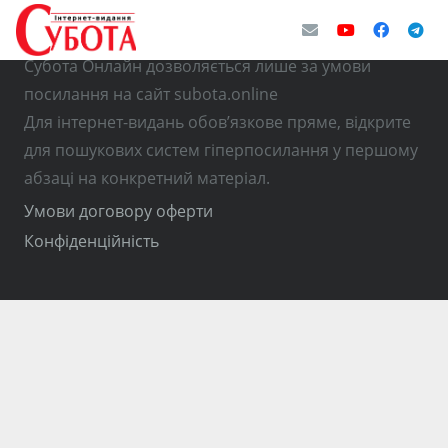
© Використання матеріалів з інтернет-видання
Субота Онлайн дозволяється лише за умови
посилання на сайт subota.online
Для інтернет-видань обов’язкове пряме, відкрите
для пошукових систем гіперпосилання у першому
абзаці на конкретний матеріал.
Умови договору оферти
Конфіденційність