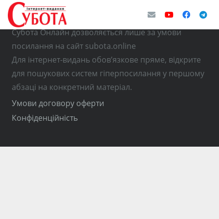
© Використання матеріалів з інтернет-видання
Субота Онлайн дозволяється лише за умови
посилання на сайт subota.online
Для інтернет-видань обов’язкове пряме, відкрите
для пошукових систем гіперпосилання у першому
абзаці на конкретний матеріал.
Умови договору оферти
Конфіденційність