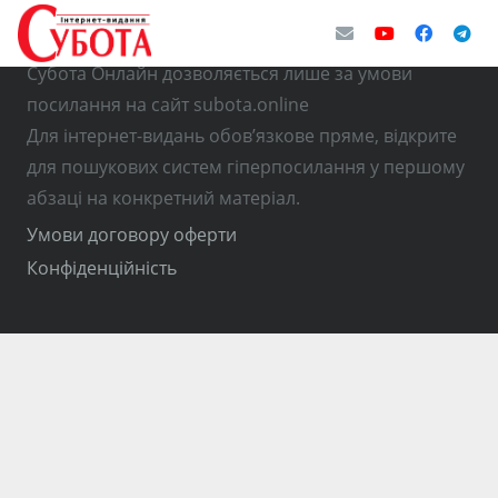
© Використання матеріалів з інтернет-видання
Субота Онлайн дозволяється лише за умови
посилання на сайт subota.online
Для інтернет-видань обов’язкове пряме, відкрите
для пошукових систем гіперпосилання у першому
абзаці на конкретний матеріал.
Умови договору оферти
Конфіденційність