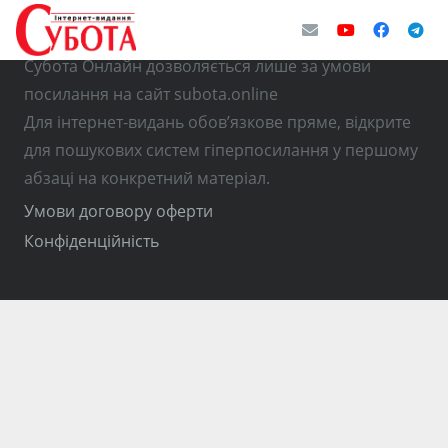
© Використання матеріалів з інтернет-видання
Субота Онлайн дозволяється лише за умови
посилання на сайт subota.online
Для інтернет-видань обов’язкове пряме, відкрите
для пошукових систем гіперпосилання у першому
абзаці на конкретний матеріал.
Умови договору оферти
Конфіденційність