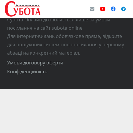
© Використання матеріалів з інтернет-видання
Субота Онлайн дозволяється лише за умови
посилання на сайт subota.online
Для інтернет-видань обов’язкове пряме, відкрите
для пошукових систем гіперпосилання у першому
абзаці на конкретний матеріал.
Умови договору оферти
Конфіденційність