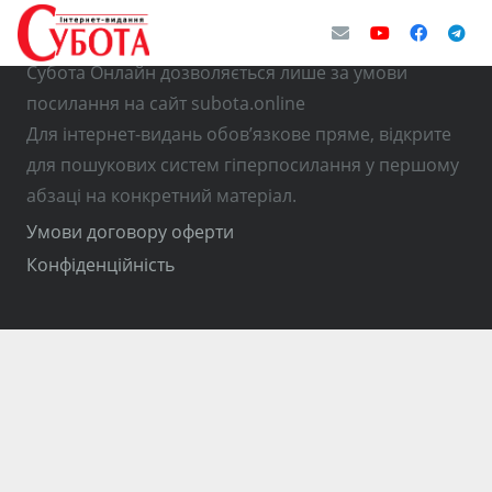
© Використання матеріалів з інтернет-видання
Субота Онлайн дозволяється лише за умови
посилання на сайт subota.online
Для інтернет-видань обов’язкове пряме, відкрите
для пошукових систем гіперпосилання у першому
абзаці на конкретний матеріал.
Умови договору оферти
Конфіденційність