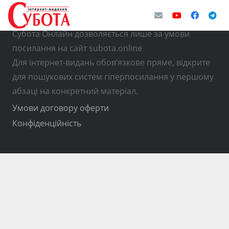
© Використання матеріалів з інтернет-видання
Субота Онлайн дозволяється лише за умови
посилання на сайт subota.online
Для інтернет-видань обов’язкове пряме, відкрите
для пошукових систем гіперпосилання у першому
абзаці на конкретний матеріал.
Умови договору оферти
Конфіденційність