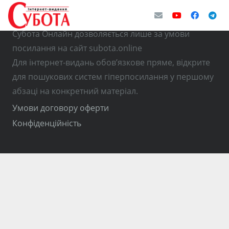
© Використання матеріалів з інтернет-видання
Субота Онлайн дозволяється лише за умови
посилання на сайт subota.online
Для інтернет-видань обов’язкове пряме, відкрите
для пошукових систем гіперпосилання у першому
абзаці на конкретний матеріал.
Умови договору оферти
Конфіденційність