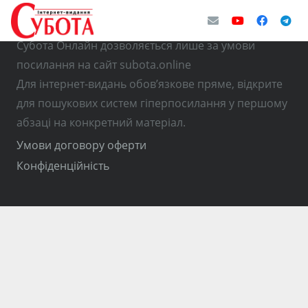
© Використання матеріалів з інтернет-видання
Субота Онлайн дозволяється лише за умови
посилання на сайт subota.online
Для інтернет-видань обов’язкове пряме, відкрите
для пошукових систем гіперпосилання у першому
абзаці на конкретний матеріал.
Умови договору оферти
Конфіденційність