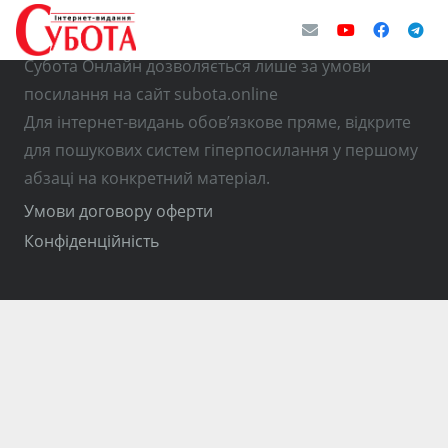
© Використання матеріалів з інтернет-видання
Субота Онлайн дозволяється лише за умови
посилання на сайт subota.online
Для інтернет-видань обов’язкове пряме, відкрите
для пошукових систем гіперпосилання у першому
абзаці на конкретний матеріал.
Умови договору оферти
Конфіденційність