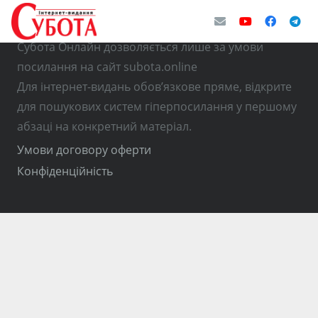
© Використання матеріалів з інтернет-видання
Субота Онлайн дозволяється лише за умови
посилання на сайт subota.online
Для інтернет-видань обов’язкове пряме, відкрите
для пошукових систем гіперпосилання у першому
абзаці на конкретний матеріал.
Умови договору оферти
Конфіденційність