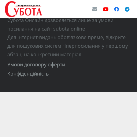
© Використання матеріалів з інтернет-видання
Субота Онлайн дозволяється лише за умови
посилання на сайт subota.online
Для інтернет-видань обов’язкове пряме, відкрите
для пошукових систем гіперпосилання у першому
абзаці на конкретний матеріал.
Умови договору оферти
Конфіденційність