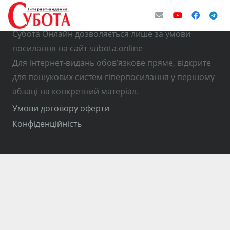
© Використання матеріалів з інтернет-видання
Субота Онлайн дозволяється лише за умови
посилання на сайт subota.online
Для інтернет-видань обов’язкове пряме, відкрите
для пошукових систем гіперпосилання у першому
абзаці на конкретний матеріал.
Умови договору оферти
Конфіденційність