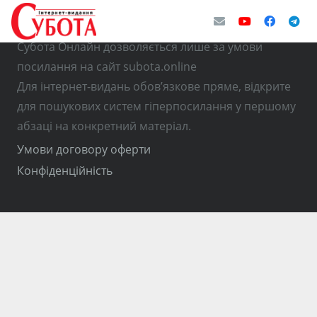
© Використання матеріалів з інтернет-видання
Субота Онлайн дозволяється лише за умови
посилання на сайт subota.online
Для інтернет-видань обов’язкове пряме, відкрите
для пошукових систем гіперпосилання у першому
абзаці на конкретний матеріал.
Умови договору оферти
Конфіденційність