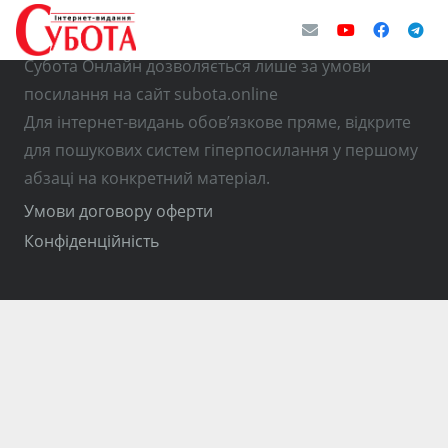
© Використання матеріалів з інтернет-видання
Субота Онлайн дозволяється лише за умови
посилання на сайт subota.online
Для інтернет-видань обов’язкове пряме, відкрите
для пошукових систем гіперпосилання у першому
абзаці на конкретний матеріал.
Умови договору оферти
Конфіденційність