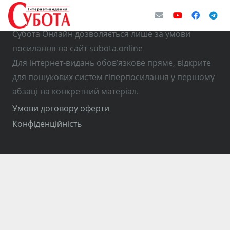
© Використання матеріалів з інтернет-видання
Субота Онлайн дозволяється лише за умови
посилання на сайт subota.online
Для інтернет-видань обов’язкове пряме, відкрите
для пошукових систем гіперпосилання у першому
абзаці на конкретний матеріал.
Умови договору оферти
Конфіденційність