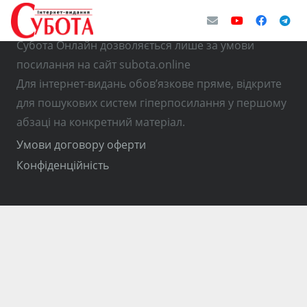
© Використання матеріалів з інтернет-видання
Субота Онлайн дозволяється лише за умови
посилання на сайт subota.online
Для інтернет-видань обов’язкове пряме, відкрите
для пошукових систем гіперпосилання у першому
абзаці на конкретний матеріал.
Умови договору оферти
Конфіденційність