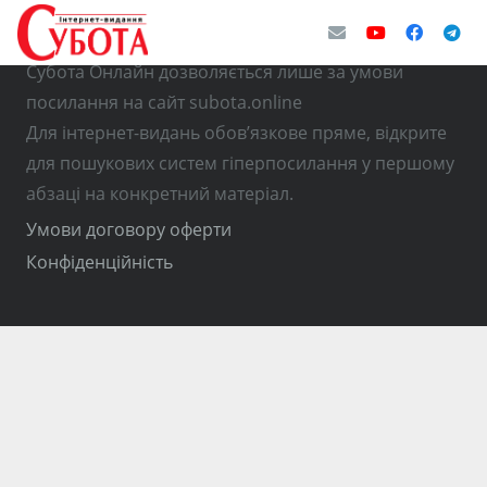
© Використання матеріалів з інтернет-видання
Субота Онлайн дозволяється лише за умови
посилання на сайт subota.online
Для інтернет-видань обов’язкове пряме, відкрите
для пошукових систем гіперпосилання у першому
абзаці на конкретний матеріал.
Умови договору оферти
Конфіденційність