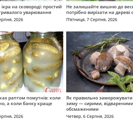
ікра на сковороді: простий
Не залишайте вишню до вес
 тривалого уварювання
потрібно вирізати на дереві 
ерпня, 2026
П’ятниця, 7 Серпня, 2026
ірках раптом помутнів: коли
Як правильно заморожувати
о, а коли банку краще
зиму — сирими, відвареними
обсмаженими
ерпня, 2026
Четвер, 6 Серпня, 2026