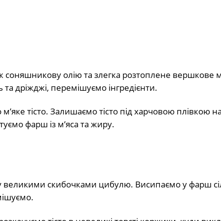
ож соняшникову олію та злегка розтоплене вершкове м
 та дріжджі, перемішуємо інгредієнти.
’яке тісто. Залишаємо тісто під харчовою плівкою н
туємо фарш із м’яса та жиру.
 великими скибочками цибулю. Висипаємо у фарш сіль
мішуємо.