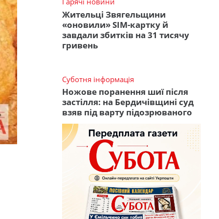
Гарячі новини
Жительці Звягельщини
«оновили» SIM-картку й
завдали збитків на 31 тисячу
гривень
Суботня інформація
Ножове поранення шиї після
застілля: на Бердичівщині суд
взяв під варту підозрюваного