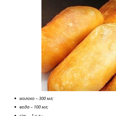
молоко – 300 мл;
вода – 100 мл;
сіль – 1 ч.л.;