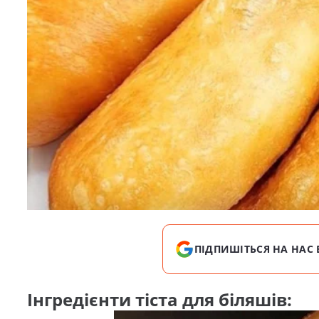
ПІДПИШІТЬСЯ НА НАС 
Інгредієнти тіста для біляшів: