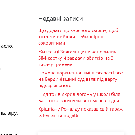
Недавні записи
Що додати до курячого фаршу, щоб
котлети вийшли неймовірно
соковитими
асло.
Жительці Звягельщини «оновили»
SIM-картку й завдали збитків на 31
тисячу гривень
а
Ножове поранення шиї після застілля:
на Бердичівщині суд взяв під варту
підозрюваного
Підліток відкрив вогонь у школі біля
Бангкока: загинули восьмеро людей
Кріштіану Роналду показав свій гараж
, зіру,
із Ferrari та Bugatti