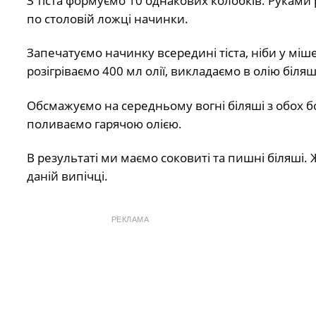
З тіста формуємо 10 однакових колобків. Руками 
по столовій ложці начинки.
Запечатуємо начинку всередині тіста, ніби у мі
розігріваємо 400 мл олії, викладаємо в олію біляш
Обсмажуємо на середньому вогні біляші з обох б
поливаємо гарячою олією.
В результаті ми маємо соковиті та пишні біляші.
даній випічці.
РЕКЛАМА