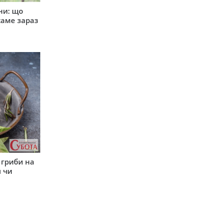
ни: що
саме зараз
 гриби на
 чи