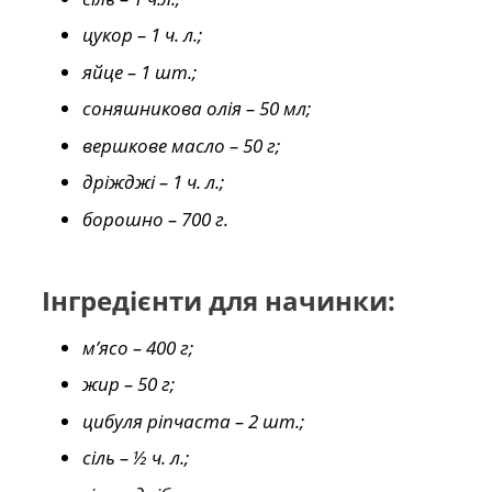
цукор – 1 ч. л.;
яйце – 1 шт.;
соняшникова олія – 50 мл;
вершкове масло – 50 г;
дріжджі – 1 ч. л.;
борошно – 700 г.
Інгредієнти для начинки:
м’ясо – 400 г;
жир – 50 г;
цибуля ріпчаста – 2 шт.;
сіль – ½ ч. л.;