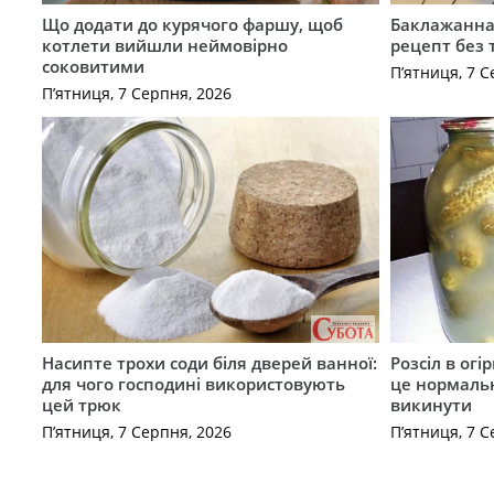
Що додати до курячого фаршу, щоб
Баклажанна 
котлети вийшли неймовірно
рецепт без
соковитими
П’ятниця, 7 С
П’ятниця, 7 Серпня, 2026
Насипте трохи соди біля дверей ванної:
Розсіл в ог
для чого господині використовують
це нормальн
цей трюк
викинути
П’ятниця, 7 Серпня, 2026
П’ятниця, 7 С