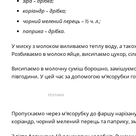
зіра – дрібка;
коріандр – дрібка;
чорний мелений перець – ½ ч. л.;
паприка – дрібка.
У миску з молоком виливаємо теплу воду, а так
Розбиваємо в молоко яйце, висипаємо цукор, сіль
Висипаємо в молочну суміш борошно, замішуємо м
півгодини. У цей час за допомогою м’ясорубки го
РЕКЛАМА
Пропускаємо через м’ясорубку до фаршу нарізану
коріандр, чорний мелений перець та паприку, з