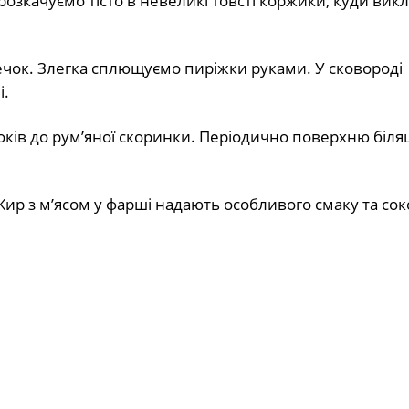
розкачуємо тісто в невеликі товсті коржики, куди вик
шечок. Злегка сплющуємо пиріжки руками. У сковороді
і.
оків до рум’яної скоринки. Періодично поверхню біля
 Жир з м’ясом у фарші надають особливого смаку та сок