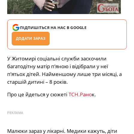
ПІДПИШІТЬСЯ НА НАС В GOOGLE
ДОДАТИ ЗАРАЗ
У Житомирі соціальні служби заскочили
багатодітну матір п’яною і відібрали у неї
п’ятьох дітей. Найменшому лише три місяці, а
старшій дитині – 8 років.
Про це йдеться у сюжеті
ТСН.Рано
к.
РЕКЛАМА
Малюки зараз у лікарні. Медики кажуть, діти