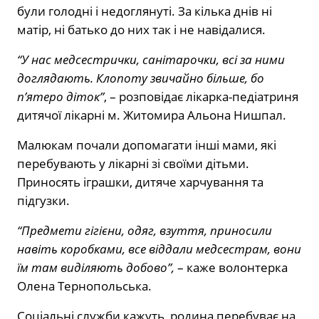
були голодні і недоглянуті. За кілька днів ні
матір, ні батько до них так і не навідалися.
“У нас медсестрички, санітарочки, всі за ними
доглядають. Клопоту звичайно більше, бо
п’ятеро діток”
, – розповідає лікарка-педіатриня
дитячої лікарні м. Житомира Альона Нишпал.
Малюкам почали допомагати інші мами, які
перебувають у лікарні зі своїми дітьми.
Приносять іграшки, дитяче харчування та
підгузки.
“Предмети гігієни, одяг, взуття, приносили
навіть коробками, все віддали медсестрам, вони
їм там виділяють добово”,
– каже волонтерка
Олена Тернопольська.
Соціальні служби кажуть, родина перебуває на