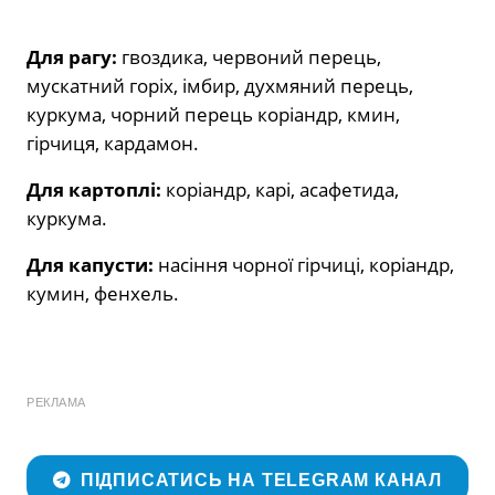
Для рагу:
гвоздика, червоний перець,
мускатний горіх, імбир, духмяний перець,
куркума, чорний перець коріандр, кмин,
гірчиця, кардамон.
Для картоплі:
коріандр, карі, асафетида,
куркума.
Для капусти:
насіння чорної гірчиці, коріандр,
кумин, фенхель.
РЕКЛАМА
ПІДПИСАТИСЬ НА TELEGRAM КАНАЛ