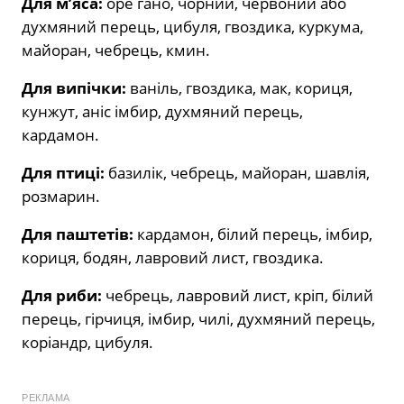
Для м’яса:
оре гано, чорний, червоний або
духмяний перець, цибуля, гвоздика, куркума,
майоран, чебрець, кмин.
Для випічки:
ваніль, гвоздика, мак, кориця,
кунжут, аніс імбир, духмяний перець,
кардамон.
Для птиці:
базилік, чебрець, майоран, шавлія,
розмарин.
Для паштетів:
кардамон, білий перець, імбир,
кориця, бодян, лавровий лист, гвоздика.
Для риби:
чебрець, лавровий лист, кріп, білий
перець, гірчиця, імбир, чилі, духмяний перець,
коріандр, цибуля.
РЕКЛАМА