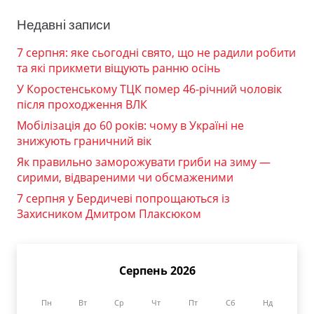
Недавні записи
7 серпня: яке сьогодні свято, що не радили робити
та які прикмети віщують ранню осінь
У Коростенському ТЦК помер 46-річний чоловік
після проходження ВЛК
Мобілізація до 60 років: чому в Україні не
знижують граничний вік
Як правильно заморожувати гриби на зиму —
сирими, відвареними чи обсмаженими
7 серпня у Бердичеві попрощаються із
Захисником Дмитром Плаксюком
Серпень 2026
Пн
Вт
Ср
Чт
Пт
Сб
Нд