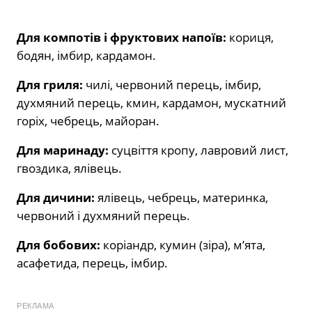
Для компотів і фруктових напоїв:
кориця,
бодян, імбир, кардамон.
Для гриля:
чилі, червоний перець, імбир,
духмяний перець, кмин, кардамон, мускатний
горіх, чебрець, майоран.
Для маринаду:
суцвіття кропу, лавровий лист,
гвоздика, ялівець.
Для дичини:
ялівець, чебрець, материнка,
червоний і духмяний перець.
Для бобових:
коріандр, кумин (зіра), м’ята,
асафетида, перець, імбир.
РЕКЛАМА