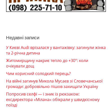
Недавні записи
У Києві Audi врізалася у вантажівку: загинули жінка
та 2-річна дитина
Житомирщину накриє тепло до +30°: коли
очікувати дощ
Чим корисний солодкий перець?
На війні загинув Микола Мусаєв зі Словечанської
громади: добровільно пішов захищати Україну
Попросив селфі — і зник із рюкзаком:
ексдиректора «Мілана» обікрали у швидкісному
поїзді