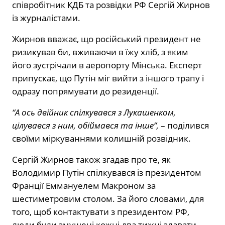
співробітник КДБ та розвідки РФ Сергій Жирнов
із журналістами.
Жирнов вважає, що російський президент не
ризикував би, вживаючи в їжу хліб, з яким
його зустрічали в аеропорту Мінська. Експерт
припускає, що Путін міг вийти з іншого трапу і
одразу попрямувати до резиденції.
“А ось двійник спілкувався з Лукашенком,
цілувався з ним, обіймався та інше”,
– поділився
своїми міркуваннями колишній розвідник.
Сергій Жирнов також згадав про те, як
Володимир Путін спілкувався із президентом
Франції Еммануелем Макроном за
шестиметровим столом. За його словами, для
того, щоб контактувати з президентом РФ,
люди були змушені кожні два тижні здавати