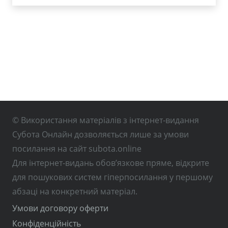
© Використання матеріалів з інтернет-видання
Субота Онлайн дозволяється лише за умови
посилання на сайт subota.online
Для інтернет-видань обов’язкове пряме, відкрите
для пошукових систем гіперпосилання у першому
абзаці на конкретний матеріал.
Умови договору оферти
Конфіденційність