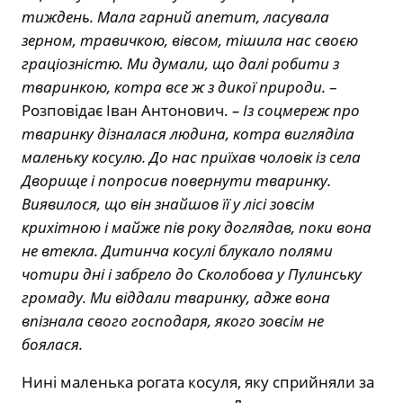
тиждень. Мала гарний апетит, ласувала
зерном, травичкою, вівсом, тішила нас своєю
граціозністю. Ми думали, що далі робити з
тваринкою, котра все ж з дикої природи.
–
Розповідає Іван Антонович.
– Із соцмереж про
тваринку дізналася людина, котра вигляділа
маленьку косулю. До нас приїхав чоловік із села
Дворище і попросив повернути тваринку.
Виявилося, що він знайшов її у лісі зовсім
крихітною і майже пів року доглядав, поки вона
не втекла. Дитинча косулі блукало полями
чотири дні і забрело до Сколобова у Пулинську
громаду. Ми віддали тваринку, адже вона
впізнала свого господаря, якого зовсім не
боялася.
Нині маленька рогата косуля, яку сприйняли за