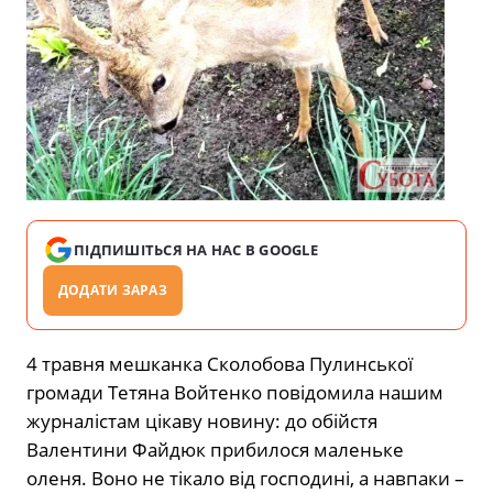
ПІДПИШІТЬСЯ НА НАС В GOOGLE
ДОДАТИ ЗАРАЗ
4 травня мешканка Сколобова Пулинської
громади Тетяна Войтенко повідомила нашим
журналістам цікаву новину: до обійстя
Валентини Файдюк прибилося маленьке
оленя. Воно не тікало від господині, а навпаки –