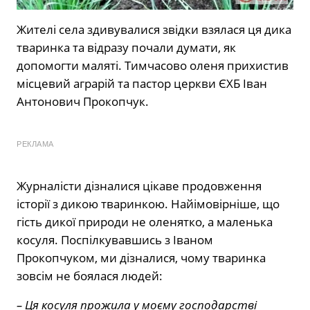
Жителі села здивувалися звідки взялася ця дика
тваринка та відразу почали думати, як
допомогти маляті. Тимчасово оленя прихистив
місцевий аграрій та пастор церкви ЄХБ Іван
Антонович Прокопчук.
РЕКЛАМА
Журналісти дізналися цікаве продовження
історії з дикою тваринкою. Найімовірніше, що
гість дикої природи не оленятко, а маленька
косуля. Поспілкувавшись з Іваном
Прокопчуком, ми дізналися, чому тваринка
зовсім не боялася людей:
– Ця косуля прожила у моєму господарстві