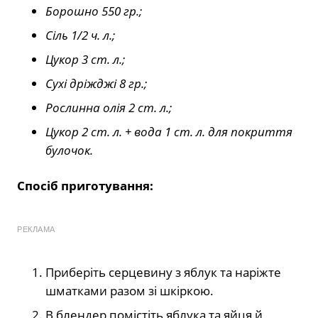
Борошно 550 гр.;
Сіль 1/2 ч. л.;
Цукор 3 ст. л.;
Сухі дріжджі 8 гр.;
Рослинна олія 2 ст. л.;
Цукор 2 ст. л. + вода 1 ст. л. для покриття
булочок.
Спосіб приготування:
РЕКЛАМА
Приберіть серцевину з яблук та наріжте
шматками разом зі шкіркою.
В блендер помістіть яблука та яйця й