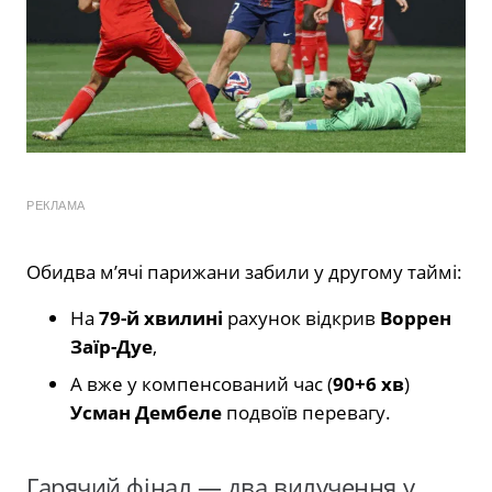
РЕКЛАМА
Обидва м’ячі парижани забили у другому таймі:
На
79-й хвилині
рахунок відкрив
Воррен
Заїр-Дуе
,
А вже у компенсований час (
90+6 хв
)
Усман Дембеле
подвоїв перевагу.
Гарячий фінал — два вилучення у