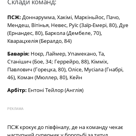
Склади команд:
ПСЖ:
Доннарумма, Хакімі, Маркіньйос, Пачо,
Мендеш, Вітінья, Невес, Руїс (Заїр-Емері, 80), Дуе
(Ернандес, 80), Баркола (Дембеле, 70),
Кварацхелія (Бералдо, 84)
Баварія:
Ноєр, Лаймер, Упамекано, Та,
Станішич (Бое, 34; Геррейро, 88), Кімміх,
Павлович (Горецка, 80), Олісе, Мусіала (Гнабрі,
46), Коман (Мюллер, 80), Кейн
Арбітр:
Ентоні Тейлор (Англія)
РЕКЛАМА
ПСЖ крокує до півфіналу, де на команду чекає
наступний суперник у боротьбі за титул