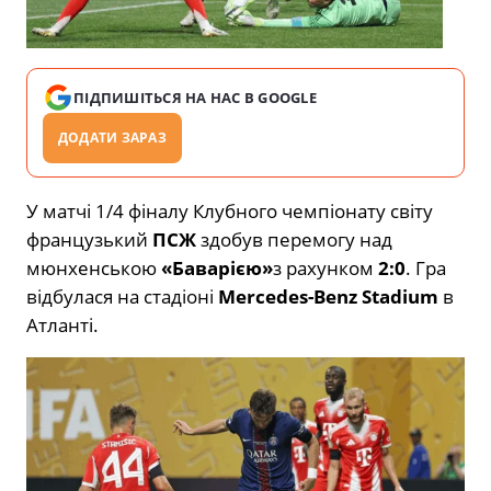
ПІДПИШІТЬСЯ НА НАС В GOOGLE
ДОДАТИ ЗАРАЗ
У матчі 1/4 фіналу Клубного чемпіонату світу
французький
ПСЖ
здобув перемогу над
мюнхенською
«Баварією»
з рахунком
2:0
. Гра
відбулася на стадіоні
Mercedes-Benz Stadium
в
Атланті.