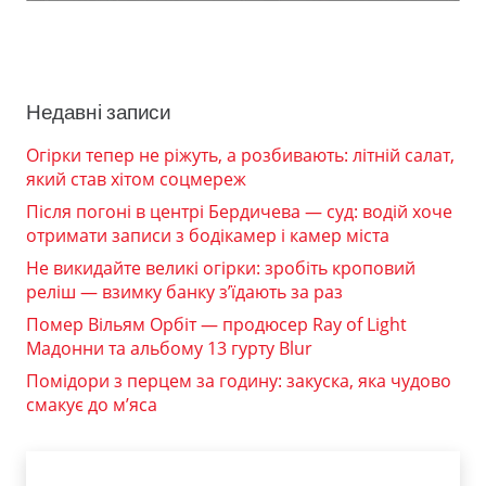
Недавні записи
Огірки тепер не ріжуть, а розбивають: літній салат,
який став хітом соцмереж
Після погоні в центрі Бердичева — суд: водій хоче
отримати записи з бодікамер і камер міста
Не викидайте великі огірки: зробіть кроповий
реліш — взимку банку з’їдають за раз
Помер Вільям Орбіт — продюсер Ray of Light
Мадонни та альбому 13 гурту Blur
Помідори з перцем за годину: закуска, яка чудово
смакує до м’яса