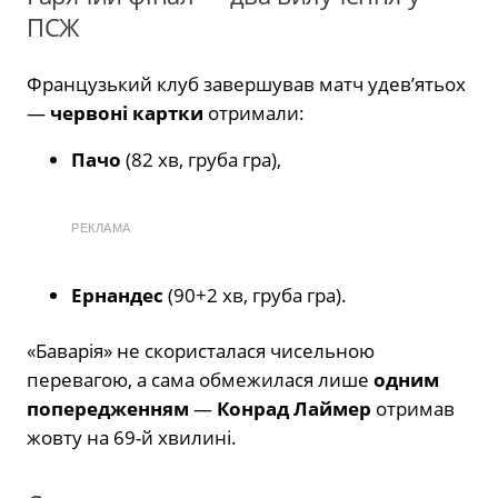
ПСЖ
Французький клуб завершував матч удев’ятьох
—
червоні картки
отримали:
Пачо
(82 хв, груба гра),
РЕКЛАМА
Ернандес
(90+2 хв, груба гра).
«Баварія» не скористалася чисельною
перевагою, а сама обмежилася лише
одним
попередженням
—
Конрад Лаймер
отримав
жовту на 69-й хвилині.