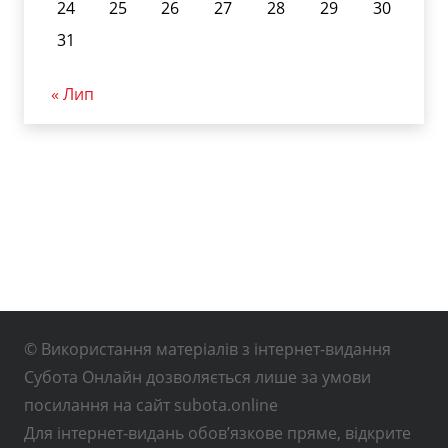
24
25
26
27
28
29
30
31
« Лип
© Використання матеріалів з інтернет-видання
Субота Онлайн дозволяється лише за умови
посилання на сайт subota.online
Для інтернет-видань обов’язкове пряме, відкрите