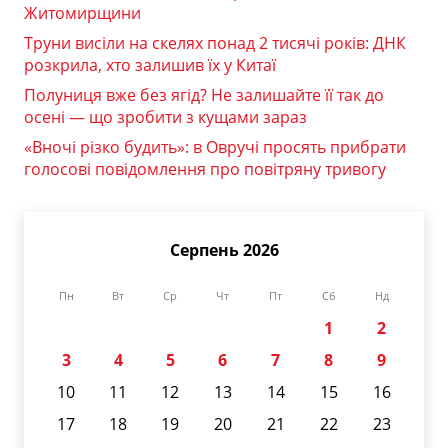
Житомирщини
Труни висіли на скелях понад 2 тисячі років: ДНК
розкрила, хто залишив їх у Китаї
Полуниця вже без ягід? Не залишайте її так до
осені — що зробити з кущами зараз
«Вночі різко будить»: в Овручі просять прибрати
голосові повідомлення про повітряну тривогу
Серпень 2026
Пн
Вт
Ср
Чт
Пт
Сб
Нд
1
2
3
4
5
6
7
8
9
10
11
12
13
14
15
16
17
18
19
20
21
22
23