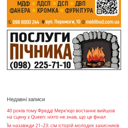
Недавні записи
40 років тому Фредді Мерк’юрі востаннє вийшов
на сцену з Queen: ніхто не знав, що це фінал
Їм назавжди 21–23: сім історій молодих захисників